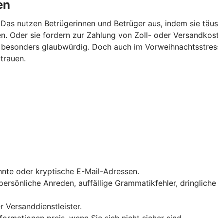
en
 Das nutzen Betrügerinnen und Betrüger aus, indem sie tä
n. Oder sie fordern zur Zahlung von Zoll- oder Versandkost
 besonders glaubwürdig. Doch auch im Vorweihnachtsstress
 trauen.
hnte oder kryptische E-Mail-Adressen.
sönliche Anreden, auffällige Grammatikfehler, dringliche A
r Versanddienstleister.
rmationen preis, wenn Sie sich nicht sicher sind.