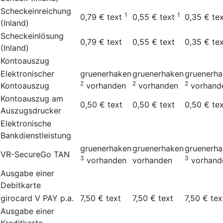
Scheckeinreichung
1
1
0,79 €
text
0,55 €
text
0,35 €
te
(Inland)
Scheckeinlösung
0,79 €
text
0,55 €
text
0,35 €
te
(Inland)
Kontoauszug
Elektronischer
gruenerhaken
gruenerhaken
gruenerh
2
2
2
Kontoauszug
vorhanden
vorhanden
vorhand
Kontoauszug am
0,50 €
text
0,50 €
text
0,50 €
te
Auszugsdrucker
Elektronische
Bankdienstleistung
gruenerhaken
gruenerhaken
gruenerh
VR-SecureGo TAN
3
3
vorhanden
vorhanden
vorhand
Ausgabe einer
Debitkarte
girocard V PAY p.a.
7,50 €
text
7,50 €
text
7,50 €
tex
Ausgabe einer
Kreditkarte