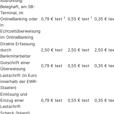
Ausführung:
Beleghaft, am SB-
Terminal, im
1
1
OnlineBanking oder
0,79 €
text
0,55 €
text
0,35 €
te
in
Echtzeitüberweisung
im OnlineBanking
Direkte Erfassung
durch
2,50 €
text
2,50 €
text
2,50 €
te
Bankmitarbeiter
Gutschrift einer
0,79 €
text
0,55 €
text
0,35 €
te
Überweisung
Lastschrift (in Euro
innerhalb der EWR-
Staaten)
Einlösung und
Einzug einer
0,79 €
text
0,55 €
text
0,35 €
te
Lastschrift
Scheck (Inland)