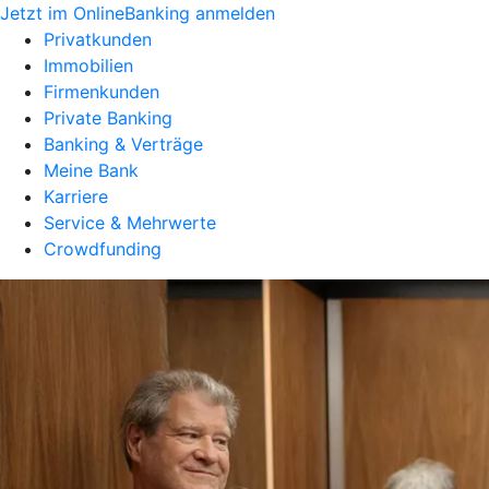
Jetzt im OnlineBanking anmelden
Privatkunden
Immobilien
Firmenkunden
Private Banking
Banking & Verträge
Meine Bank
Karriere
Service & Mehrwerte
Crowdfunding