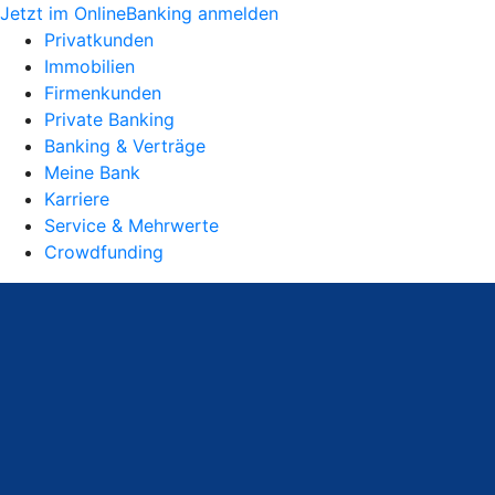
Jetzt im OnlineBanking anmelden
Privatkunden
Immobilien
Firmenkunden
Private Banking
Banking & Verträge
Meine Bank
Karriere
Service & Mehrwerte
Crowdfunding