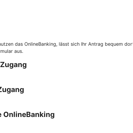
 nutzen das OnlineBanking, lässt sich Ihr Antrag bequem d
rmular aus.
g-Zugang
-Zugang
e OnlineBanking