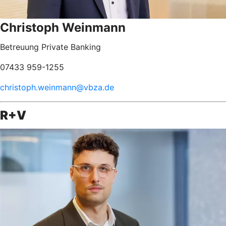
Christoph Weinmann
Betreuung Private Banking
07433 959-1255
christoph.weinmann@vbza.de
R+V