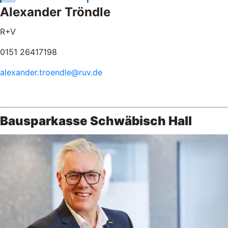
Alexander Tröndle
R+V
0151 26417198
alexander.troendle@ruv.de
Bausparkasse Schwäbisch Hall