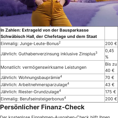
In Zahlen: Extrageld von der Bausparkasse
Schwäbisch Hall, der Chefetage und dem Staat
2
Einmalig: Junge-Leute-Bonus
200 €
0,45
3
Jährlich: Guthabenverzinsung inklusive Zinsplus
%
Bis zu
Monatlich: vermögenswirksame Leistungen
40 €
4
Jährlich: Wohnungsbauprämie
70 €
4
Jährlich: Arbeitnehmersparzulage
43 €
4
Jährlich: Riester-Grundzulage
175 €
4
Einmalig: Berufseinsteigerbonus
200 €
Persönlicher Finanz-Check
Der kostenlose Einnahmen-Ausgaben-Check hilft Ihnen,