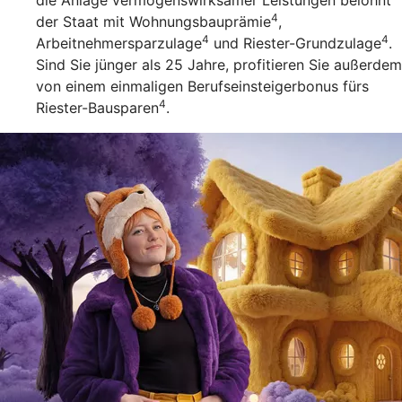
die Anlage vermögenswirksamer Leistungen belohnt
4
der Staat mit Wohnungsbauprämie
,
4
4
Arbeitnehmersparzulage
und Riester-Grundzulage
.
Sind Sie jünger als 25 Jahre, profitieren Sie außerdem
von einem einmaligen Berufseinsteigerbonus fürs
4
Riester-Bausparen
.