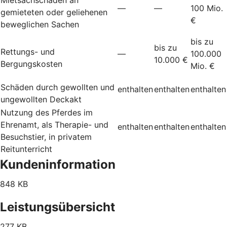
—
—
100 Mio.
gemieteten oder geliehenen
€
beweglichen Sachen
bis zu
bis zu
Rettungs- und
—
100.000
10.000 €
Bergungskosten
Mio. €
Schäden durch gewollten und
enthalten
enthalten
enthalten
ungewollten Deckakt
Nutzung des Pferdes im
Ehrenamt, als Therapie- und
enthalten
enthalten
enthalten
Besuchstier, in privatem
Reitunterricht
Kundeninformation
848 KB
Leistungsübersicht
277 KB