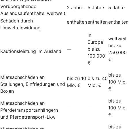
Vorübergehende
2 Jahre
5 Jahre
5 Jahre
Auslandsaufenthalte, weltweit
Schäden durch
enthalten
enthalten
enthalten
Umwelteinwirkung
in
weltweit
Europa
bis zu
—
bis zu
Kautionsleistung im Ausland
250.000
100.000
€
€
bis zu
Mietsachschäden an
bis zu 10
bis zu 40
100 Mio.
Stallungen, Einfriedungen und
Mio. €
Mio. €
€
Boxen
bis zu
Mietsachschäden an
—
—
100 Mio.
Pferdetransportanhängern
€
und Pferdetransport-Lkw
bis zu
Mietsachschäden an